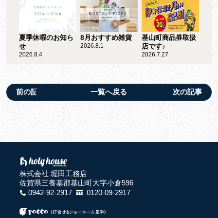
夏季休暇のお知ら
8月おすすめ雑貨
基山町商品券取扱
せ
2026.8.1
店です♪
2026.8.4
2026.7.27
前の記事
一覧へ戻る
次の記事
株式会社 堀田工務店
佐賀県三養基郡基山町大字小倉596
0942-92-2917
0120-09-2917