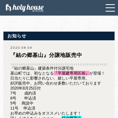
お知らせ
2020.08.04
『結の郷基山』分譲地販売中
『結の郷基山』建築条件付分譲宅地
基山町では、初なとなる
『平屋建専用区画』
が登場！
日当たりに影響されない、嬉しい平屋専用。
好評販売中。お問い合わせ多数いただいております
2020年8月25日付
7号 成約済
8号 申込済
9号 商談中
11号 申込済
お早めの申込みをオススメいたします！