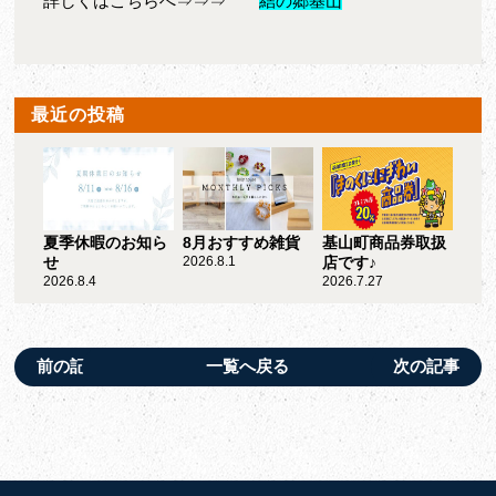
詳しくはこちらへ⇒⇒⇒
結の郷基山
最近の投稿
夏季休暇のお知ら
8月おすすめ雑貨
基山町商品券取扱
せ
2026.8.1
店です♪
2026.8.4
2026.7.27
前の記事
一覧へ戻る
次の記事